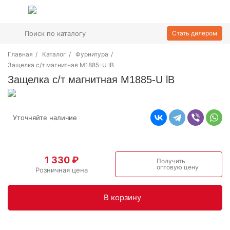
Стать дилером
Главная
/
Каталог
/
Фурнитура
/
Защелка с/т магнитная M1885-U lB
Защелка с/т магнитная M1885-U lB
Уточняйте наличие
1 330 ₽
Получить
оптовую цену
Розничная цена
В корзинy