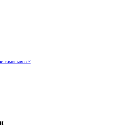
ри самовывозе?
ии