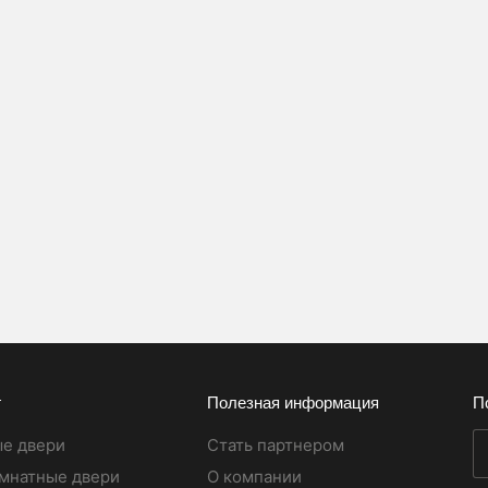
г
Полезная информация
П
е двери
Стать партнером
мнатные двери
О компании