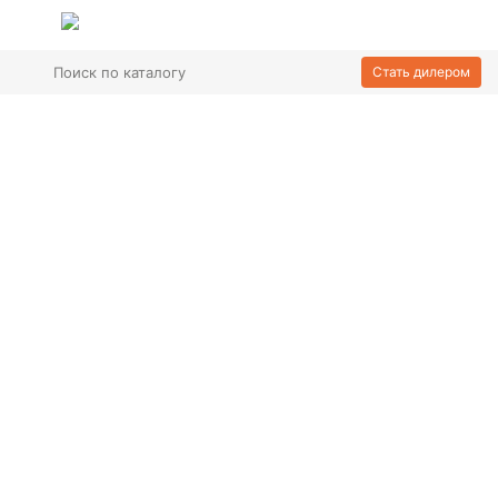
Стать дилером
112 товаров
Входные двери
325 товаров
Межкомнатные двери